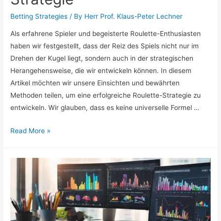
Betting Strategies
/ By
Herr Prof. Klaus-Peter Lechner
Als erfahrene Spieler und begeisterte Roulette-Enthusiasten
haben wir festgestellt, dass der Reiz des Spiels nicht nur im
Drehen der Kugel liegt, sondern auch in der strategischen
Herangehensweise, die wir entwickeln können. In diesem
Artikel möchten wir unsere Einsichten und bewährten
Methoden teilen, um eine erfolgreiche Roulette-Strategie zu
entwickeln. Wir glauben, dass es keine universelle Formel …
Effektive
Read More »
Ansätze
für
eine
erfolgreiche
Roulette
Strategie