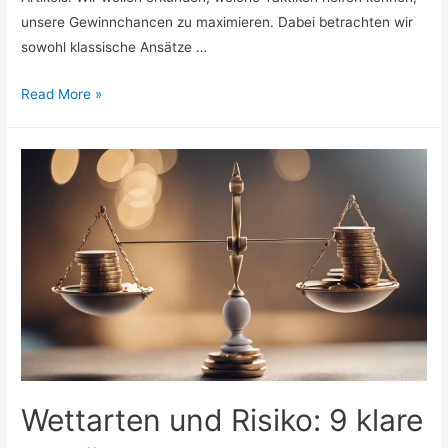
unsere Gewinnchancen zu maximieren. Dabei betrachten wir
sowohl klassische Ansätze …
Strategien
Read More »
für
höhere
Auszahlungen
beim
Roulette
Wettarten und Risiko: 9 klare