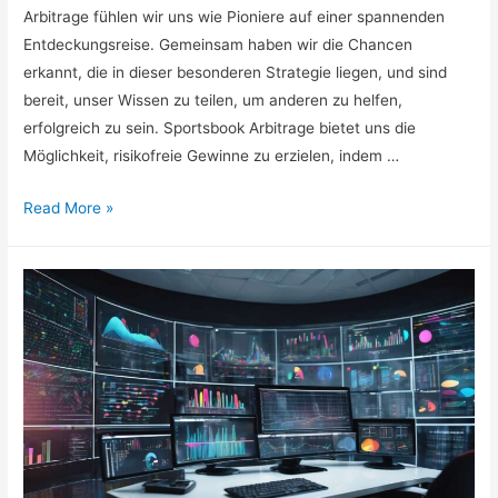
Arbitrage fühlen wir uns wie Pioniere auf einer spannenden
Entdeckungsreise. Gemeinsam haben wir die Chancen
erkannt, die in dieser besonderen Strategie liegen, und sind
bereit, unser Wissen zu teilen, um anderen zu helfen,
erfolgreich zu sein. Sportsbook Arbitrage bietet uns die
Möglichkeit, risikofreie Gewinne zu erzielen, indem …
Strategien
Read More »
für
erfolgreiches
Sportsbook
Arbitrage