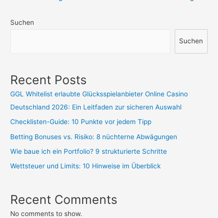
Navigation
Ansatzpunkte
Suchen
Suchen
Recent Posts
GGL Whitelist erlaubte Glücksspielanbieter Online Casino
Deutschland 2026: Ein Leitfaden zur sicheren Auswahl
Checklisten-Guide: 10 Punkte vor jedem Tipp
Betting Bonuses vs. Risiko: 8 nüchterne Abwägungen
Wie baue ich ein Portfolio? 9 strukturierte Schritte
Wettsteuer und Limits: 10 Hinweise im Überblick
Recent Comments
No comments to show.