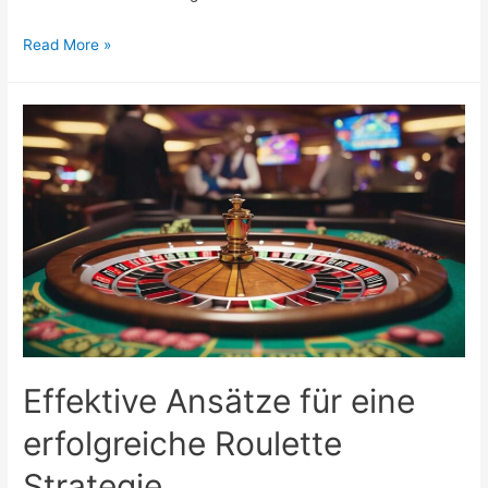
Value-
Read More »
Ansatz
erklärt:
10
kurze
Beispiele
Effektive Ansätze für eine
erfolgreiche Roulette
Strategie