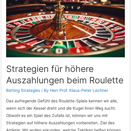
transparent
erklärt
Strategien für höhere
Auszahlungen beim Roulette
Betting Strategies
/ By
Herr Prof. Klaus-Peter Lechner
Das aufregende Gefühl des Roulette-Spiels kennen wir alle,
wenn sich der Kessel dreht und die Kugel ihren Weg sucht.
Obwohl es ein Spiel des Zufalls ist, können wir uns mit
Strategien auf höhere Auszahlungen vorbereiten. Ziel des
Artikels: Wir wollen erkunden, welche Taktiken helfen können,