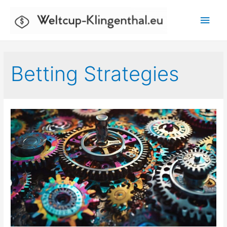
Main
Men
Betting Strategies