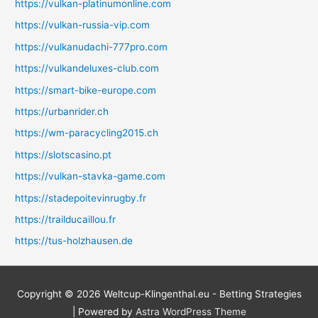
https://vulkan-platinumonline.com
https://vulkan-russia-vip.com
https://vulkanudachi-777pro.com
https://vulkandeluxes-club.com
https://smart-bike-europe.com
https://urbanrider.ch
https://wm-paracycling2015.ch
https://slotscasino.pt
https://vulkan-stavka-game.com
https://stadepoitevinrugby.fr
https://trailducaillou.fr
https://tus-holzhausen.de
Copyright © 2026
Weltcup-Klingenthal.eu - Betting Strategies
| Powered by
Astra WordPress Theme