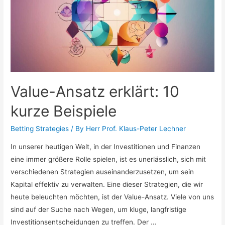
Value-Ansatz erklärt: 10
kurze Beispiele
Betting Strategies
/ By
Herr Prof. Klaus-Peter Lechner
In unserer heutigen Welt, in der Investitionen und Finanzen
eine immer größere Rolle spielen, ist es unerlässlich, sich mit
verschiedenen Strategien auseinanderzusetzen, um sein
Kapital effektiv zu verwalten. Eine dieser Strategien, die wir
heute beleuchten möchten, ist der Value-Ansatz. Viele von uns
sind auf der Suche nach Wegen, um kluge, langfristige
Investitionsentscheidungen zu treffen. Der …