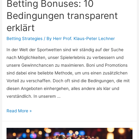
Betting Bonuses: 10
Bedingungen transparent
erklärt
Betting Strategies
/ By
Herr Prof. Klaus-Peter Lechner
In der Welt der Sportwetten sind wir ständig auf der Suche
nach Möglichkeiten, unser Spielerlebnis zu verbessern und
unsere Gewinnchancen zu maximieren. Boni und Promotions
sind dabei eine beliebte Methode, um uns einen zusätzlichen
Vorteil zu verschaffen. Doch oft sind die Bedingungen, die mit
diesen Angeboten einhergehen, alles andere als klar und
verständlich. In unserem …
Betting
Read More »
Bonuses:
10
Bedingungen