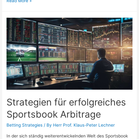
Wie
Read More »
vergleiche
ich
Quoten?
9
praktische
Methoden
Strategien für erfolgreiches
Sportsbook Arbitrage
Betting Strategies
/ By
Herr Prof. Klaus-Peter Lechner
In der sich ständig weiterentwickelnden Welt des Sportsbook