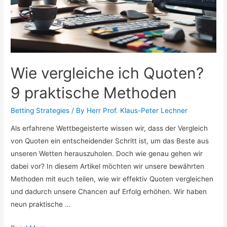
Wie vergleiche ich Quoten?
9 praktische Methoden
Betting Strategies
/ By
Herr Prof. Klaus-Peter Lechner
Als erfahrene Wettbegeisterte wissen wir, dass der Vergleich
von Quoten ein entscheidender Schritt ist, um das Beste aus
unseren Wetten herauszuholen. Doch wie genau gehen wir
dabei vor? In diesem Artikel möchten wir unsere bewährten
Methoden mit euch teilen, wie wir effektiv Quoten vergleichen
und dadurch unsere Chancen auf Erfolg erhöhen. Wir haben
neun praktische …