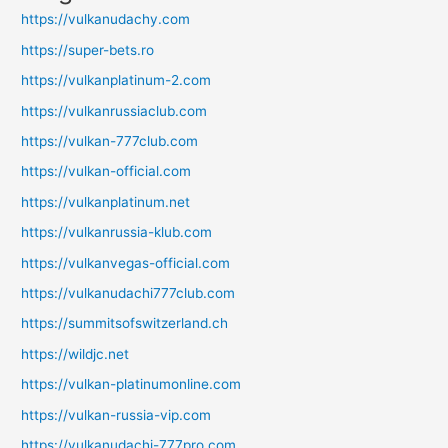
https://vulkanudachy.com
https://super-bets.ro
https://vulkanplatinum-2.com
https://vulkanrussiaclub.com
https://vulkan-777club.com
https://vulkan-official.com
https://vulkanplatinum.net
https://vulkanrussia-klub.com
https://vulkanvegas-official.com
https://vulkanudachi777club.com
https://summitsofswitzerland.ch
https://wildjc.net
https://vulkan-platinumonline.com
https://vulkan-russia-vip.com
https://vulkanudachi-777pro.com