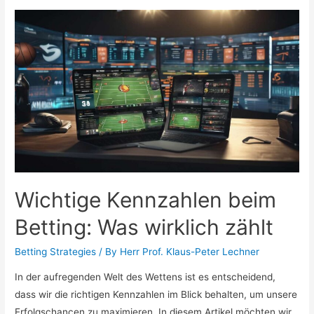
Fehler
bei
Strategien
—
nüchtern
geprüft
Wichtige Kennzahlen beim
Betting: Was wirklich zählt
Betting Strategies
/ By
Herr Prof. Klaus-Peter Lechner
In der aufregenden Welt des Wettens ist es entscheidend,
dass wir die richtigen Kennzahlen im Blick behalten, um unsere
Erfolgschancen zu maximieren. In diesem Artikel möchten wir