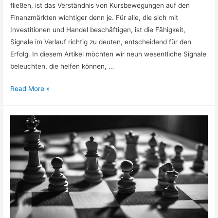
fließen, ist das Verständnis von Kursbewegungen auf den
Finanzmärkten wichtiger denn je. Für alle, die sich mit
Investitionen und Handel beschäftigen, ist die Fähigkeit,
Signale im Verlauf richtig zu deuten, entscheidend für den
Erfolg. In diesem Artikel möchten wir neun wesentliche Signale
beleuchten, die helfen können, …
Line
Read More »
Movement:
9
Signale
im
Verlauf
deuten