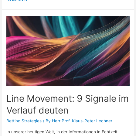
Betting:
8
essentielle
Gewohnheiten
Line Movement: 9 Signale im
Verlauf deuten
Betting Strategies
/ By
Herr Prof. Klaus-Peter Lechner
In unserer heutigen Welt, in der Informationen in Echtzeit