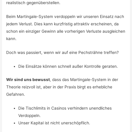
realistisch gegenüberstellen.
Beim Martingale-System verdoppeln wir unseren Einsatz nach
jedem Verlust. Dies kann kurzfristig attraktiv erscheinen, da
schon ein einziger Gewinn alle vorherigen Verluste ausgleichen
kann.
Doch was passiert, wenn wir auf eine Pechsträhne treffen?
Die Einsätze können schnell außer Kontrolle geraten.
Wir sind uns bewusst
, dass das Martingale-System in der
Theorie reizvoll ist, aber in der Praxis birgt es erhebliche
Gefahren.
Die Tischlimits in Casinos verhindern unendliches
Verdoppeln.
Unser Kapital ist nicht unerschöpflich.