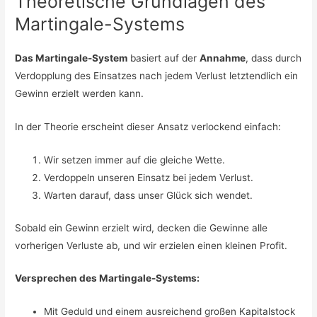
Theoretische Grundlagen des
Martingale-Systems
Das Martingale-System
basiert auf der
Annahme
, dass durch
Verdopplung des Einsatzes nach jedem Verlust letztendlich ein
Gewinn erzielt werden kann.
In der Theorie erscheint dieser Ansatz verlockend einfach:
Wir setzen immer auf die gleiche Wette.
Verdoppeln unseren Einsatz bei jedem Verlust.
Warten darauf, dass unser Glück sich wendet.
Sobald ein Gewinn erzielt wird, decken die Gewinne alle
vorherigen Verluste ab, und wir erzielen einen kleinen Profit.
Versprechen des Martingale-Systems:
Mit Geduld und einem ausreichend großen Kapitalstock