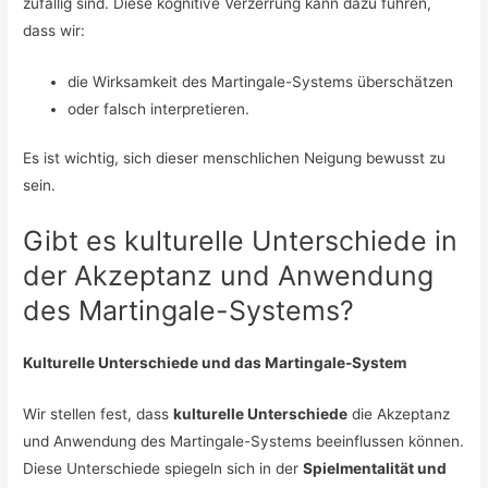
zufällig sind. Diese kognitive Verzerrung kann dazu führen,
dass wir:
die Wirksamkeit des Martingale-Systems überschätzen
oder falsch interpretieren.
Es ist wichtig, sich dieser menschlichen Neigung bewusst zu
sein.
Gibt es kulturelle Unterschiede in
der Akzeptanz und Anwendung
des Martingale-Systems?
Kulturelle Unterschiede und das Martingale-System
Wir stellen fest, dass
kulturelle Unterschiede
die Akzeptanz
und Anwendung des Martingale-Systems beeinflussen können.
Diese Unterschiede spiegeln sich in der
Spielmentalität und