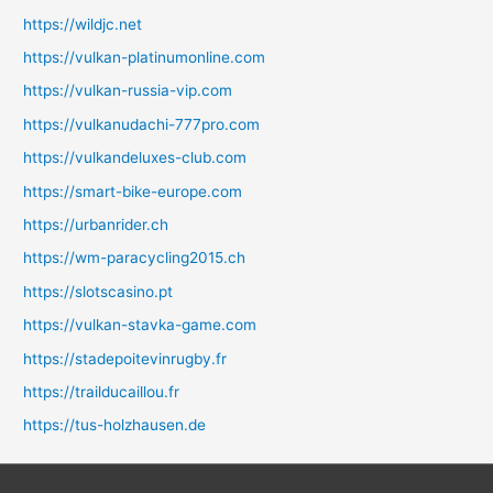
https://wildjc.net
https://vulkan-platinumonline.com
https://vulkan-russia-vip.com
https://vulkanudachi-777pro.com
https://vulkandeluxes-club.com
https://smart-bike-europe.com
https://urbanrider.ch
https://wm-paracycling2015.ch
https://slotscasino.pt
https://vulkan-stavka-game.com
https://stadepoitevinrugby.fr
https://trailducaillou.fr
https://tus-holzhausen.de