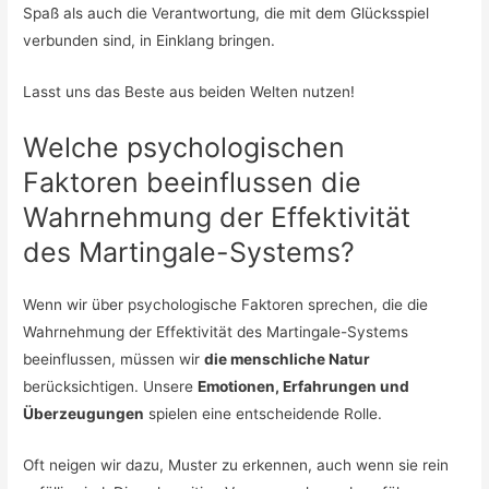
Spaß als auch die Verantwortung, die mit dem Glücksspiel
verbunden sind, in Einklang bringen.
Lasst uns das Beste aus beiden Welten nutzen!
Welche psychologischen
Faktoren beeinflussen die
Wahrnehmung der Effektivität
des Martingale-Systems?
Wenn wir über psychologische Faktoren sprechen, die die
Wahrnehmung der Effektivität des Martingale-Systems
beeinflussen, müssen wir
die menschliche Natur
berücksichtigen. Unsere
Emotionen, Erfahrungen und
Überzeugungen
spielen eine entscheidende Rolle.
Oft neigen wir dazu, Muster zu erkennen, auch wenn sie rein