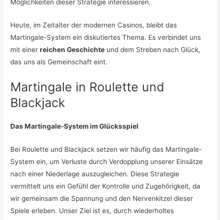
Möglichkeiten dieser Strategie interessieren.
Heute, im Zeitalter der modernen Casinos, bleibt das
Martingale-System ein diskutiertes Thema. Es verbindet uns
mit einer
reichen Geschichte
und dem Streben nach Glück,
das uns als Gemeinschaft eint.
Martingale in Roulette und
Blackjack
Das Martingale-System im Glücksspiel
Bei Roulette und Blackjack setzen wir häufig das Martingale-
System ein, um Verluste durch Verdopplung unserer Einsätze
nach einer Niederlage auszugleichen. Diese Strategie
vermittelt uns ein Gefühl der Kontrolle und Zugehörigkeit, da
wir gemeinsam die Spannung und den Nervenkitzel dieser
Spiele erleben. Unser Ziel ist es, durch wiederholtes