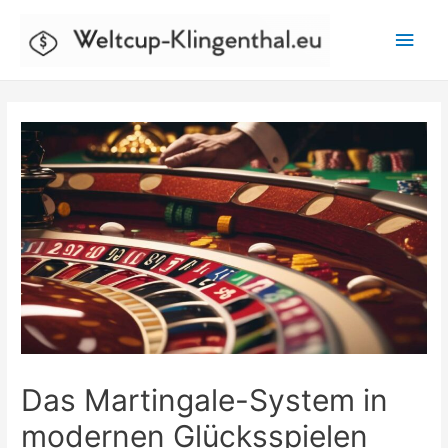
Main
Men
Das Martingale-System in
modernen Glücksspielen