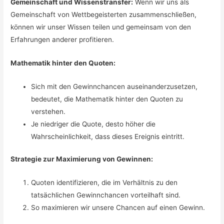
Gemeinschaft und Wissenstransfer:
Wenn wir uns als
Gemeinschaft von Wettbegeisterten zusammenschließen,
können wir unser Wissen teilen und gemeinsam von den
Erfahrungen anderer profitieren.
Mathematik hinter den Quoten:
Sich mit den Gewinnchancen auseinanderzusetzen,
bedeutet, die Mathematik hinter den Quoten zu
verstehen.
Je niedriger die Quote, desto höher die
Wahrscheinlichkeit, dass dieses Ereignis eintritt.
Strategie zur Maximierung von Gewinnen:
Quoten identifizieren, die im Verhältnis zu den
tatsächlichen Gewinnchancen vorteilhaft sind.
So maximieren wir unsere Chancen auf einen Gewinn.