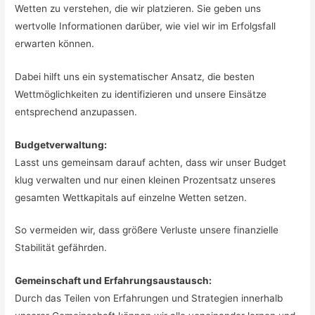
Wetten zu verstehen, die wir platzieren. Sie geben uns
wertvolle Informationen darüber, wie viel wir im Erfolgsfall
erwarten können.
Dabei hilft uns ein systematischer Ansatz, die besten
Wettmöglichkeiten zu identifizieren und unsere Einsätze
entsprechend anzupassen.
Budgetverwaltung:
Lasst uns gemeinsam darauf achten, dass wir unser Budget
klug verwalten und nur einen kleinen Prozentsatz unseres
gesamten Wettkapitals auf einzelne Wetten setzen.
So vermeiden wir, dass größere Verluste unsere finanzielle
Stabilität gefährden.
Gemeinschaft und Erfahrungsaustausch:
Durch das Teilen von Erfahrungen und Strategien innerhalb