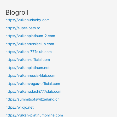
Blogroll
https://vulkanudachy.com
https://super-bets.ro
https://vulkanplatinum-2.com
https://vulkanrussiaclub.com
https://vulkan-777club.com
https://vulkan-official.com
https://vulkanplatinum.net
https://vulkanrussia-klub.com
https://vulkanvegas-official.com
https://vulkanudachi777club.com
https://summitsofswitzerland.ch
https://wildjc.net
https://vulkan-platinumonline.com