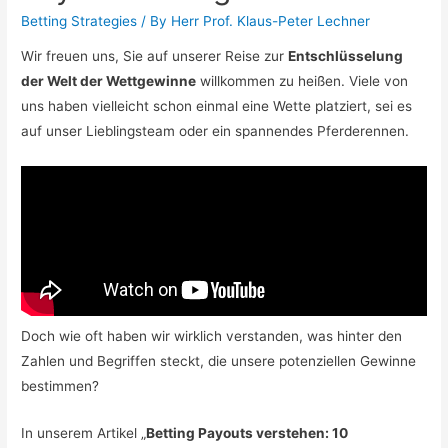
Betting Strategies
/ By
Herr Prof. Klaus-Peter Lechner
Wir freuen uns, Sie auf unserer Reise zur
Entschlüsselung
der Welt der Wettgewinne
willkommen zu heißen. Viele von
uns haben vielleicht schon einmal eine Wette platziert, sei es
auf unser Lieblingsteam oder ein spannendes Pferderennen.
Doch wie oft haben wir wirklich verstanden, was hinter den
Zahlen und Begriffen steckt, die unsere potenziellen Gewinne
bestimmen?
In unserem Artikel „
Betting Payouts verstehen: 10