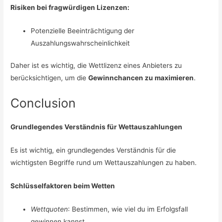
Risiken bei fragwürdigen Lizenzen:
Potenzielle Beeinträchtigung der
Auszahlungswahrscheinlichkeit
Daher ist es wichtig, die Wettlizenz eines Anbieters zu
berücksichtigen, um die
Gewinnchancen zu maximieren
.
Conclusion
Grundlegendes Verständnis für Wettauszahlungen
Es ist wichtig, ein grundlegendes Verständnis für die
wichtigsten Begriffe rund um Wettauszahlungen zu haben.
Schlüsselfaktoren beim Wetten
Wettquoten
: Bestimmen, wie viel du im Erfolgsfall
gewinnen kannst.