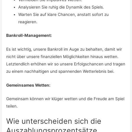
Analysieren Sie ruhig die Dynamik des Spiels.
Warten Sie auf klare Chancen, anstatt sofort zu
reagieren.
Bankroll-Management:
Es ist wichtig, unsere Bankroll im Auge zu behalten, damit wir
nicht über unsere finanziellen Möglichkeiten hinaus wetten.
Letztendlich erhöhen wir so unsere Erfolgschancen und tragen
zu einem nachhaltigen und spannenden Wetterlebnis bei.
Gemeinsames Wetten:
Gemeinsam können wir klüger wetten und die Freude am Spiel
teilen.
Wie unterscheiden sich die
Auszahlungsprozentsätze