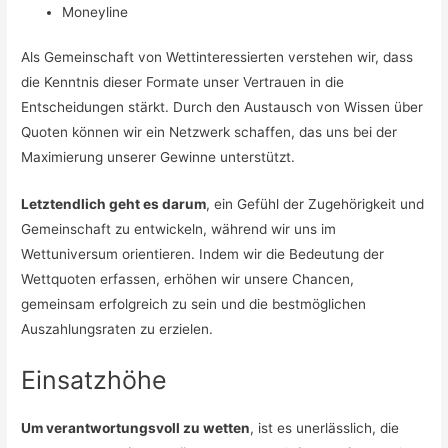
Moneyline
Als Gemeinschaft von Wettinteressierten verstehen wir, dass
die Kenntnis dieser Formate unser Vertrauen in die
Entscheidungen stärkt. Durch den Austausch von Wissen über
Quoten können wir ein Netzwerk schaffen, das uns bei der
Maximierung unserer Gewinne unterstützt.
Letztendlich geht es darum
, ein Gefühl der Zugehörigkeit und
Gemeinschaft zu entwickeln, während wir uns im
Wettuniversum orientieren. Indem wir die Bedeutung der
Wettquoten erfassen, erhöhen wir unsere Chancen,
gemeinsam erfolgreich zu sein und die bestmöglichen
Auszahlungsraten zu erzielen.
Einsatzhöhe
Um verantwortungsvoll zu wetten
, ist es unerlässlich, die