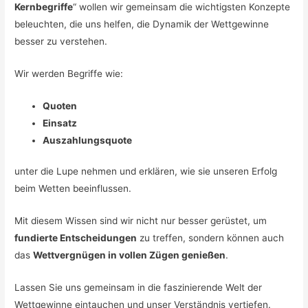
Kernbegriffe
“ wollen wir gemeinsam die wichtigsten Konzepte
beleuchten, die uns helfen, die Dynamik der Wettgewinne
besser zu verstehen.
Wir werden Begriffe wie:
Quoten
Einsatz
Auszahlungsquote
unter die Lupe nehmen und erklären, wie sie unseren Erfolg
beim Wetten beeinflussen.
Mit diesem Wissen sind wir nicht nur besser gerüstet, um
fundierte Entscheidungen
zu treffen, sondern können auch
das
Wettvergnügen in vollen Zügen genießen
.
Lassen Sie uns gemeinsam in die faszinierende Welt der
Wettgewinne eintauchen und unser Verständnis vertiefen.