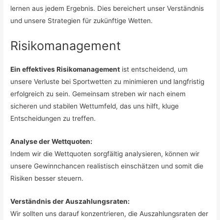
lernen aus jedem Ergebnis. Dies bereichert unser Verständnis
und unsere Strategien für zukünftige Wetten.
Risikomanagement
Ein effektives Risikomanagement
ist entscheidend, um
unsere Verluste bei Sportwetten zu minimieren und langfristig
erfolgreich zu sein. Gemeinsam streben wir nach einem
sicheren und stabilen Wettumfeld, das uns hilft, kluge
Entscheidungen zu treffen.
Analyse der Wettquoten:
Indem wir die Wettquoten sorgfältig analysieren, können wir
unsere Gewinnchancen realistisch einschätzen und somit die
Risiken besser steuern.
Verständnis der Auszahlungsraten:
Wir sollten uns darauf konzentrieren, die Auszahlungsraten der