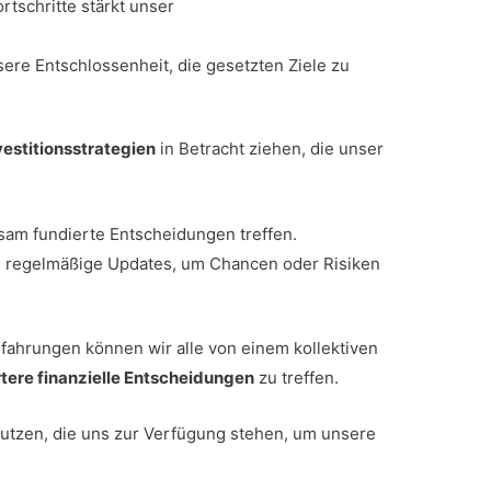
tschritte stärkt unser
re Entschlossenheit, die gesetzten Ziele zu
vestitionsstrategien
in Betracht ziehen, die unser
am fundierte Entscheidungen treffen.
d regelmäßige Updates, um Chancen oder Risiken
fahrungen können wir alle von einem kollektiven
tere finanzielle Entscheidungen
zu treffen.
tzen, die uns zur Verfügung stehen, um unsere