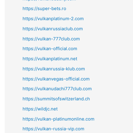
https://super-bets.ro
https://vulkanplatinum-2.com
https://vulkanrussiaclub.com
https://vulkan-777club.com
https://vulkan-official.com
https://vulkanplatinum.net
https://vulkanrussia-klub.com
https://vulkanvegas-official.com
https://vulkanudachi777club.com
https://summitsofswitzerland.ch
https://wildjc.net
https://vulkan-platinumonline.com
https://vulkan-russia-vip.com