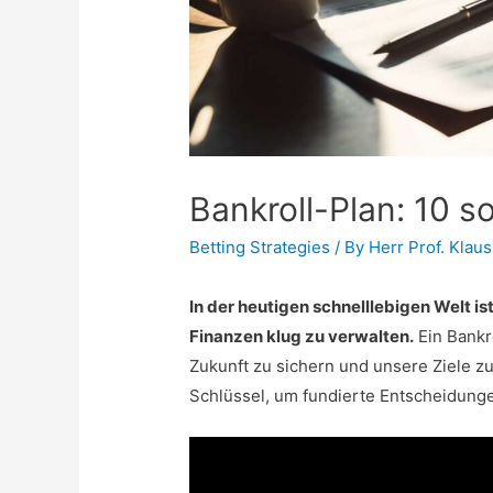
Bankroll-Plan: 10 so
Betting Strategies
/ By
Herr Prof. Klau
In der heutigen schnelllebigen Welt i
Finanzen klug zu verwalten.
Ein Bankro
Zukunft zu sichern und unsere Ziele zu 
Schlüssel, um fundierte Entscheidunge