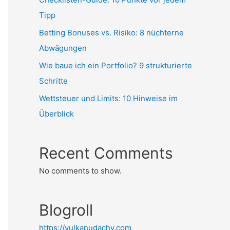
Tipp
Betting Bonuses vs. Risiko: 8 nüchterne
Abwägungen
Wie baue ich ein Portfolio? 9 strukturierte
Schritte
Wettsteuer und Limits: 10 Hinweise im
Überblick
Recent Comments
No comments to show.
Blogroll
https://vulkanudachy.com