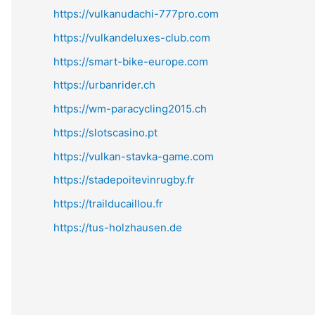
https://vulkanudachi-777pro.com
https://vulkandeluxes-club.com
https://smart-bike-europe.com
https://urbanrider.ch
https://wm-paracycling2015.ch
https://slotscasino.pt
https://vulkan-stavka-game.com
https://stadepoitevinrugby.fr
https://trailducaillou.fr
https://tus-holzhausen.de